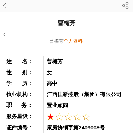
曹梅芳
<
曹梅芳
个人资料
姓 名：
曹梅芳
性 别：
女
学 历：
高中
执业机构：
江西佳新控股（集团）有限公司
职 务：
置业顾问
服务星级：
证件编号：
康房协销字第2409008号