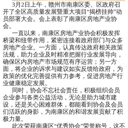
3月2日
上午，
赣州市南康区委、区政府
召
开了全区高质量发展暨重大项目“揭榜挂帅”动
员部署大会。会上表彰了南康区房地产业协
会
。
一直以来，南康区房地产业协会积极发挥
桥梁和纽带作用，紧密连接着政府部门与众多
房地产企业。一方面，认真传达政府相关政策
法规，助力企业及时精准把握行业发展导向，
确保区内房地产市场规范有序运营；另一方
面，将企业的诉求与建议如实反馈给政府，为
政策的优化完善提供有力参考，促进房地产行
业健康稳定发展。
同时，协会不忘社会责任，积极组织会员
企业参与各类公益活动，无论是助力城市建
设，还是关心困难群体，都能看到协会及会员
们活跃的身影，为南康区的和谐发展贡献了积
极力量。
此次荣获南康区
“
优秀协会
”
荣誉称号，这不