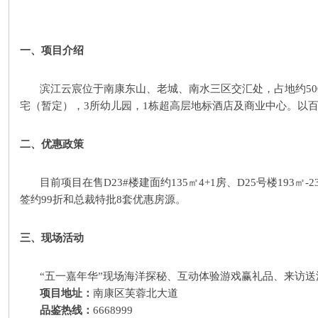
一、项目介绍
滨江云宸位于南康东山、老城、南水三区交汇处，占地约50
宅（暂定），3所幼儿园，1栋超高层地标酒店及商业中心。以
二、优惠政策
目前项目在售D23#楼建面约135㎡4+1房、D25号楼193㎡-
签约99折和总裁特批8套优惠房源。
三、现场活动
“五一嘉年华”现场海洋探秘、互动体验游戏赢礼品、来访
项目地址：
南康区芙蓉北大道
品鉴热线：
6668999