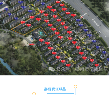
嘉福·尚江尊品