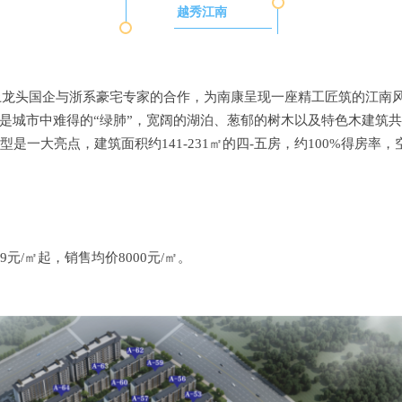
越秀江南
龙头国企与浙系豪宅专家的合作，为南康呈现一座精工匠筑的江南风
也是城市中难得的“绿肺”，宽阔的湖泊、葱郁的树木以及特色木建筑
型是一大亮点，建筑面积约141-231㎡的四
-
五房，约100%得房率
99元/㎡
起
，销售均价8000元/㎡
。