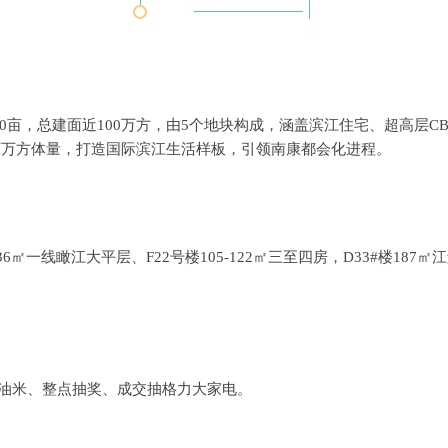
0亩，总建面近100万方，由5个地块构成，涵盖滨江住宅、超高层
百万方体量，打造国际滨江生活样板，引领南康都会化进程。
236㎡一线瞰江大平层、F22号楼105-122㎡三至四房，D33#楼187
送油米、整点抽奖、成交抽格力大家电。